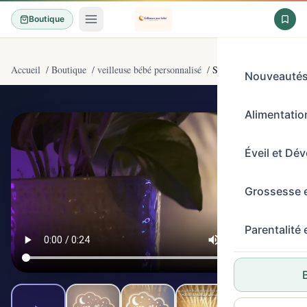
Boutique
Accueil
/
Boutique
/
veilleuse bébé personnalisé
/
StarMaker Veilleuse per
Nouveauté
Alimentation
5/5
(12)
Éveil et Dé
Grossesse 
Parentalité