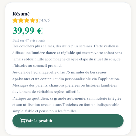
Résumé
4,9/5
39,99 €
Basé sur
47
avis clients
Des couchers plus calmes, des nuits plus sereines. Cette veilleuse
lumière douce et réglable
diffuse une
qui rassure votre enfant sans
jamais éblouir. Elle accompagne chaque étape du rituel du soir, de
l’histoire au sommeil profond.
75 minutes de berceuses
Au-delà de l’éclairage, elle offre
apaisantes
et un contenu audio personnalisable via l’application.
Messages des parents, chansons préférées ou histoires familières
deviennent de véritables repères affectifs.
grande autonomie
Pratique au quotidien, sa
, sa minuterie intégrée
et son utilisation avec ou sans Toniebox en font un indispensable
simple, fiable et pensé pour les familles.
Voir le produit