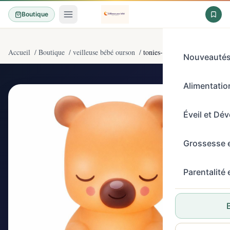
Boutique
Accueil
/
Boutique
/
veilleuse bébé ourson
/
tonies-veilleuse Doudou Nouno
Nouveauté
Alimentation
4,9/5
(47)
Éveil et Dé
Grossesse 
Parentalité