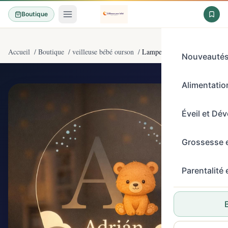
Boutique
Accueil
/
Boutique
/
veilleuse bébé ourson
/
Lampe Enfant Personnalisée a
Nouveauté
Alimentation
4,7/5
(50)
Éveil et Dé
Grossesse 
Parentalité