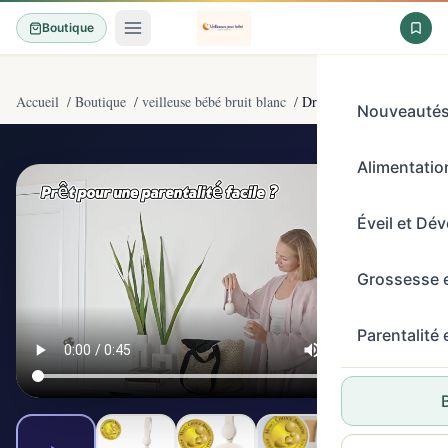
Boutique
Accueil
/
Boutique
/
veilleuse bébé bruit blanc
/
Dreamegg Sleep Lite 1 Ma
Nouveauté
Alimentation
4,7/5
(368)
Éveil et Dé
Grossesse 
Parentalité