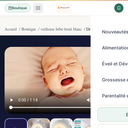
Boutique
Accueil
/
Boutique
/
veilleuse bébé bruit blanc
/
Dreamegg D11 Machine à 
Nouveauté
Alimentation
4,5/5
(3400)
Éveil et Dé
Grossesse 
Parentalité