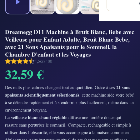
Dreamegg D11 Machine à Bruit Blanc, Bebe avec
Veilleuse pour Enfant Adulte, Bruit Blanc Bebe,
avec 21 Sons Apaisants pour le Sommeil, la
Chambre D'enfant et les Voyages
4,5/5
3400
32,59 €
21 sons
Des nuits plus calmes changent tout au quotidien. Grâce à ses
apaisants scientifiquement sélectionnés
, cette machine aide votre bébé
à se détendre rapidement et à s’endormir plus facilement, même dans un
environnement bruyant.
veilleuse blanc chaud réglable
La
diffuse une lumière douce qui
rassure sans perturber le sommeil. Compacte, rechargeable et simple à
utiliser dans l’obscurité, elle vous accompagne à la maison comme en
déplacement, pour instaurer un rituel de coucher rassurant et efficace.