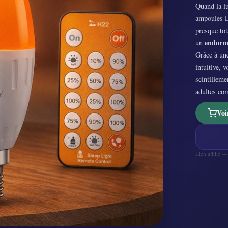
Quand la lu
ampoules L
presque tot
endorm
un
Grâce à u
intuitive, 
scintilleme
adultes co
Voi
Lien affilié 