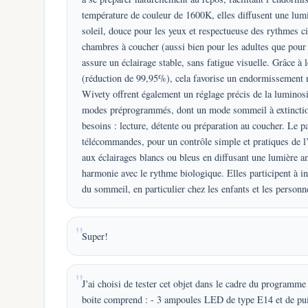
température de couleur de 1600K, elles diffusent une lum
soleil, douce pour les yeux et respectueuse des rythmes c
chambres à coucher (aussi bien pour les adultes que pour l
assure un éclairage stable, sans fatigue visuelle. Grâce à
(réduction de 99,95%), cela favorise un endormissement 
Wivety offrent également un réglage précis de la luminosi
modes préprogrammés, dont un mode sommeil à extinction p
besoins : lecture, détente ou préparation au coucher. L
télécommandes, pour un contrôle simple et pratiques de l’
aux éclairages blancs ou bleus en diffusant une lumière a
harmonie avec le rythme biologique. Elles participent à in
du sommeil, en particulier chez les enfants et les perso
Super!
J'ai choisi de tester cet objet dans le cadre du programme
boite comprend : - 3 ampoules LED de type E14 et de puis