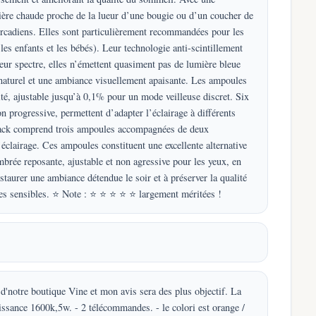
ière chaude proche de la lueur d’une bougie ou d’un coucher de
ircadiens. Elles sont particulièrement recommandées pour les
es enfants et les bébés). Leur technologie anti-scintillement
 leur spectre, elles n’émettent quasiment pas de lumière bleue
naturel et une ambiance visuellement apaisante. Les ampoules
té, ajustable jusqu’à 0,1% pour un mode veilleuse discret. Six
rogressive, permettent d’adapter l’éclairage à différents
e pack comprend trois ampoules accompagnées de deux
éclairage. Ces ampoules constituent une excellente alternative
mbrée reposante, ajustable et non agressive pour les yeux, en
staurer une ambiance détendue le soir et à préserver la qualité
nnes sensibles. ⭐ Note : ⭐ ⭐ ⭐ ⭐ ⭐ largement méritées !
 d'notre boutique Vine et mon avis sera des plus objectif. La
sance 1600k,5w. - 2 télécommandes. - le colori est orange /