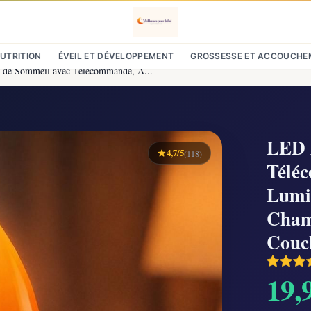
NUTRITION
ÉVEIL ET DÉVELOPPEMENT
GROSSESSE ET ACCOUCHE
de Sommeil avec Télécommande, A...
LED 
4,7/5
(118)
Télé
Lumi
Cham
Couch
19,