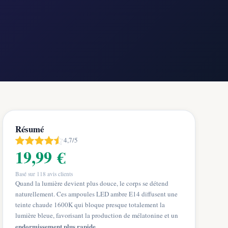
Résumé
4,7/5
19,99 €
Basé sur
118
avis clients
Quand la lumière devient plus douce, le corps se détend
naturellement. Ces ampoules LED ambre E14 diffusent une
teinte chaude 1600K qui bloque presque totalement la
lumière bleue, favorisant la production de mélatonine et un
endormissement plus rapide
.