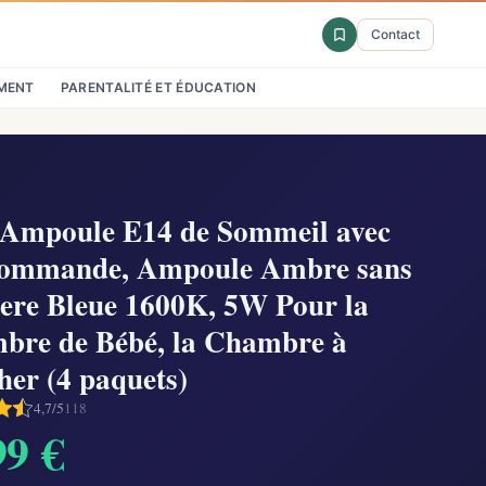
Contact
MENT
PARENTALITÉ ET ÉDUCATION
Ampoule E14 de Sommeil avec
commande, Ampoule Ambre sans
ere Bleue 1600K, 5W Pour la
bre de Bébé, la Chambre à
er (4 paquets)
4,7/5
118
99 €