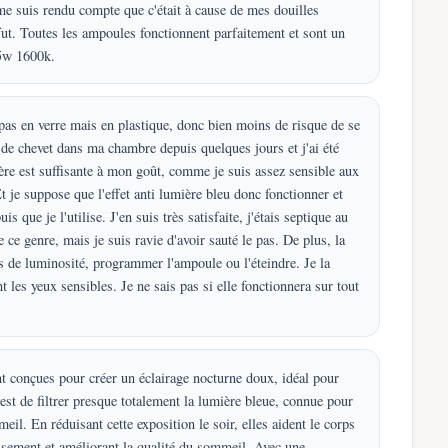
 me suis rendu compte que c'était à cause de mes douilles
 fut. Toutes les ampoules fonctionnent parfaitement et sont un
 5w 1600k.
 pas en verre mais en plastique, donc bien moins de risque de se
 de chevet dans ma chambre depuis quelques jours et j'ai été
ère est suffisante à mon goût, comme je suis assez sensible aux
 je suppose que l'effet anti lumière bleu donc fonctionner et
s que je l'utilise. J'en suis très satisfaite, j'étais septique au
ce genre, mais je suis ravie d'avoir sauté le pas. De plus, la
s de luminosité, programmer l'ampoule ou l'éteindre. Je la
t les yeux sensibles. Je ne sais pas si elle fonctionnera sur tout
conçues pour créer un éclairage nocturne doux, idéal pour
est de filtrer presque totalement la lumière bleue, connue pour
l. En réduisant cette exposition le soir, elles aident le corps
issement et améliorant la qualité du sommeil. Avec une