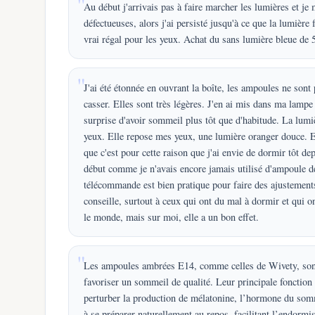
Au début j'arrivais pas à faire marcher les lumières et je
défectueuses, alors j'ai persisté jusqu'à ce que la lumière
vrai régal pour les yeux. Achat du sans lumière bleue de
J'ai été étonnée en ouvrant la boîte, les ampoules ne sont
casser. Elles sont très légères. J'en ai mis dans ma lampe
surprise d'avoir sommeil plus tôt que d'habitude. La lumi
yeux. Elle repose mes yeux, une lumière oranger douce. Et
que c'est pour cette raison que j'ai envie de dormir tôt depui
début comme je n'avais encore jamais utilisé d'ampoule de 
télécommande est bien pratique pour faire des ajustement
conseille, surtout à ceux qui ont du mal à dormir et qui on
le monde, mais sur moi, elle a un bon effet.
Les ampoules ambrées E14, comme celles de Wivety, sont 
favoriser un sommeil de qualité. Leur principale fonction 
perturber la production de mélatonine, l’hormone du sommei
à se préparer naturellement au repos, facilitant l’endorm