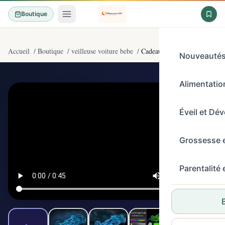
Boutique
Accueil
/
Boutique
/
veilleuse voiture bebe
/
Cadeaux pour garçons, veilleu
Nouveauté
Alimentation
4,6/5
(474)
Éveil et Dé
Grossesse 
Parentalité