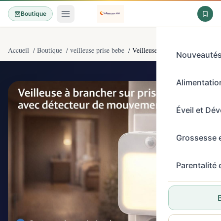
Boutique
Accueil
/
Boutique
/
veilleuse prise bebe
/
Veilleuse à brancher sur prise m
Nouveauté
Alimentation
4,7/5
(28)
Éveil et Dé
Grossesse 
Parentalité