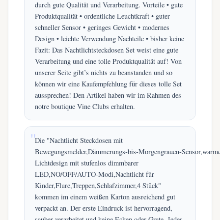
durch gute Qualität und Verarbeitung. Vorteile • gute
Produktqualität • ordentliche Leuchtkraft • guter
schneller Sensor • geringes Gewicht • modernes
Design • leichte Verwendung Nachteile • bisher keine
Fazit: Das Nachtlichtsteckdosen Set weist eine gute
Verarbeitung und eine tolle Produktqualität auf! Von
unserer Seite gibt’s nichts zu beanstanden und so
können wir eine Kaufempfehlung für dieses tolle Set
aussprechen! Den Artikel haben wir im Rahmen des
notre boutique Vine Clubs erhalten.
Die "Nachtlicht Steckdosen mit
Bewegungsmelder,Dämmerungs‑bis‑Morgengrauen‑Sensor,warm
Lichtdesign mit stufenlos dimmbarer
LED,NO/OFF/AUTO‑Modi,Nachtlicht für
Kinder,Flure,Treppen,Schlafzimmer,4 Stück"
kommen im einem weißen Karton ausreichend gut
verpackt an. Der erste Eindruck ist hervorragend,
sauber verarbeitet und keine Ecken oder Grate. Jedes