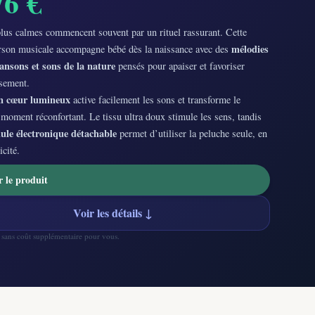
76 €
plus calmes commencent souvent par un rituel rassurant. Cette
mélodies
rson musicale accompagne bébé dès la naissance avec des
ansons et sons de la nature
pensés pour apaiser et favoriser
sement.
n cœur lumineux
active facilement les sons et transforme le
moment réconfortant. Le tissu ultra doux stimule les sens, tandis
le électronique détachable
permet d’utiliser la peluche seule, en
icité.
r le produit
Voir les détails ↓
— sans coût supplémentaire pour vous.