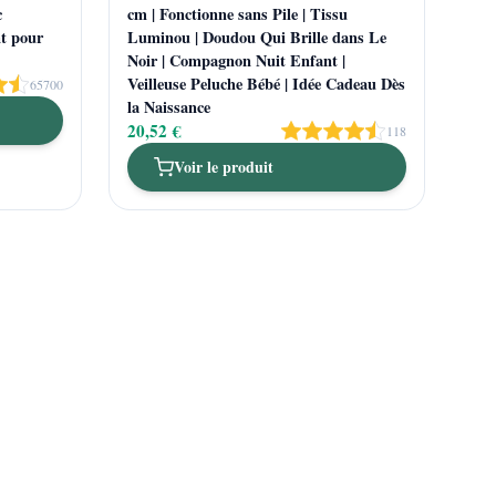
c
cm | Fonctionne sans Pile | Tissu
t pour
Luminou | Doudou Qui Brille dans Le
Noir | Compagnon Nuit Enfant |
Veilleuse Peluche Bébé | Idée Cadeau Dès
65700
la Naissance
20,52 €
118
Voir le produit