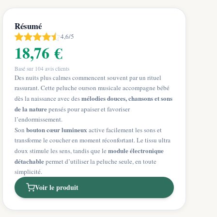
Résumé
4,6/5
18,76 €
Basé sur
104
avis clients
Des nuits plus calmes commencent souvent par un rituel
rassurant. Cette peluche ourson musicale accompagne bébé
mélodies douces, chansons et sons
dès la naissance avec des
de la nature
pensés pour apaiser et favoriser
l’endormissement.
bouton cœur lumineux
Son
active facilement les sons et
transforme le coucher en moment réconfortant. Le tissu ultra
module électronique
doux stimule les sens, tandis que le
détachable
permet d’utiliser la peluche seule, en toute
simplicité.
Voir le produit