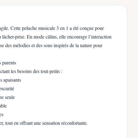
agile. Cette peluche musicale 3 en 1 a été conçue pour
 lâcher-prise. En mode câlins, elle encourage l’interaction
se des mélodies et des sons inspirés de la nature pour
s parents
tant les besoins des tout-petits :
s apaisants
bscurité
he seule
able
es
r, tout en offrant une sensation réconfortante.