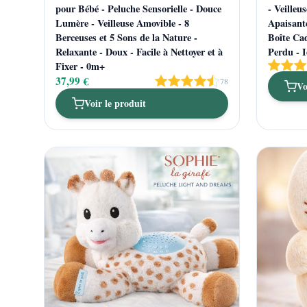
pour Bébé - Peluche Sensorielle - Douce
- Veilleu
Lumère - Veilleuse Amovible - 8
Apaisant
Berceuses et 5 Sons de la Nature -
Boîte Ca
Relaxante - Doux - Facile à Nettoyer et à
Perdu - 
Fixer - 0m+
37,99 €
78
Vo
Voir le produit