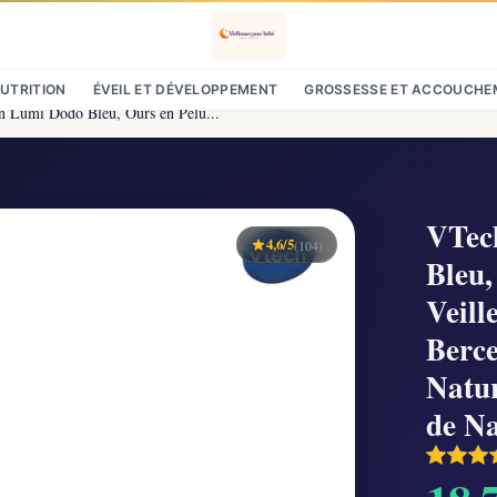
NUTRITION
ÉVEIL ET DÉVELOPPEMENT
GROSSESSE ET ACCOUCHE
 Lumi Dodo Bleu, Ours en Pelu...
VTec
4,6/5
(104)
Bleu,
Veill
Berce
Natu
de Na