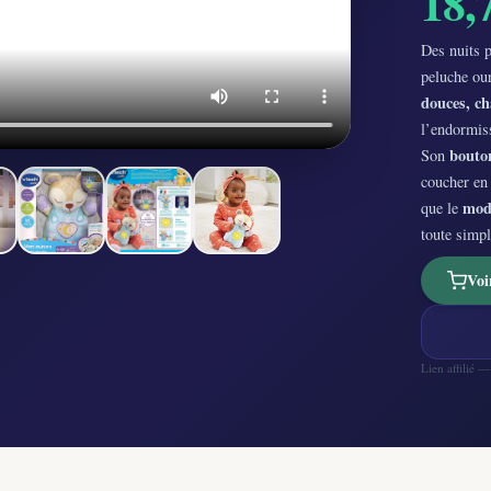
18,
Des nuits 
peluche ou
douces, ch
l’endormis
bouto
Son
coucher en 
modu
que le
toute simpl
Voi
Lien affilié 