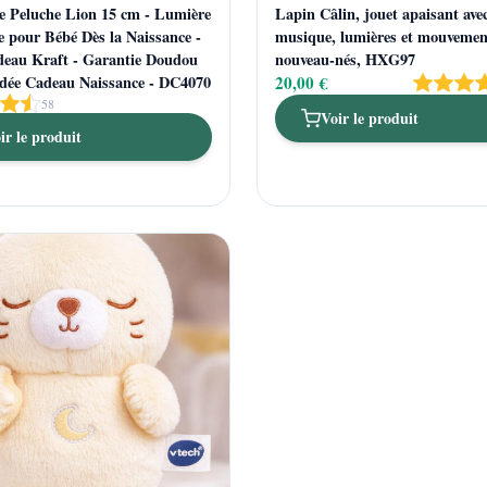
se Peluche Lion 15 cm - Lumière
Lapin Câlin, jouet apaisant ave
e pour Bébé Dès la Naissance -
musique, lumières et mouvemen
deau Kraft - Garantie Doudou
nouveau-nés, HXG97
Idée Cadeau Naissance - DC4070
20,00 €
58
Voir le produit
ir le produit