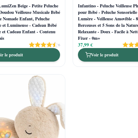
LumiZen Beige - Petite Peluche
Infantino - Peluche Veilleuse P
Doudou Veilleuse Musicale Bébé
pour Bébé - Peluche Sensorielle
use Nomade Enfant, Peluche
Lumère - Veilleuse Amovible - 8
e et Lumineuse - Cadeau Bébé
Berceuses et 5 Sons de la Nature
e et Cadeau Enfant - Contenu
Relaxante - Doux - Facile à Nett
ais
Fixer - 0m+
37,99 €
6
ir le produit
Voir le produit