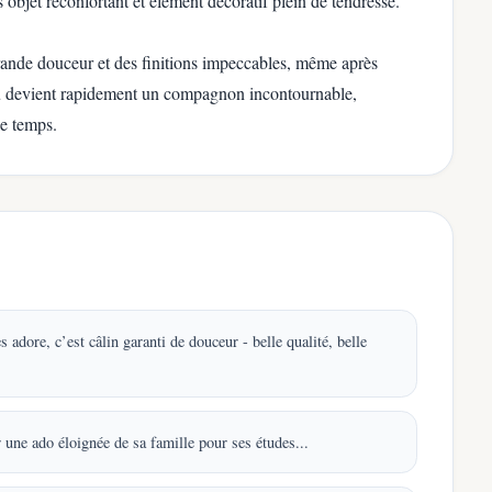
 objet réconfortant et élément décoratif plein de tendresse.
rande douceur et des finitions impeccables, même après
dou devient rapidement un compagnon incontournable,
le temps.
s adore, c’est câlin garanti de douceur - belle qualité, belle
une ado éloignée de sa famille pour ses études...