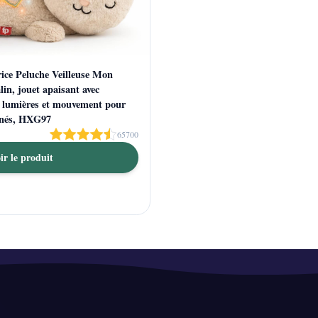
rice Peluche Veilleuse Mon
in, jouet apaisant avec
 lumières et mouvement pour
-nés, HXG97
65700
ir le produit