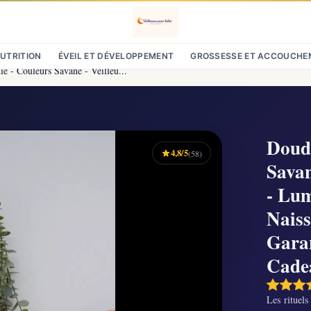
NUTRITION
ÉVEIL ET DÉVELOPPEMENT
GROSSESSE ET ACCOUCHE
 - Couleurs Savane - Veilleu...
Doud
4,8/5
(58)
Savan
- Lum
Naiss
Garan
Cade
Les rituels