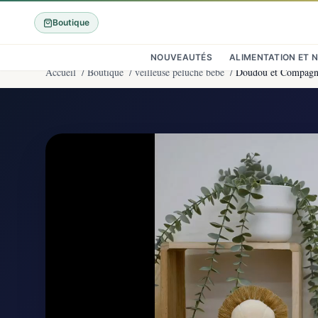
Boutique
NOUVEAUTÉS
ALIMENTATION ET 
Accueil
/
Boutique
/
veilleuse peluche bebe
/
Doudou et Compagnie