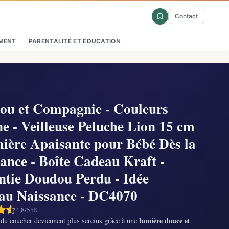
Contact
MENT
PARENTALITÉ ET ÉDUCATION
ou et Compagnie - Couleurs
e - Veilleuse Peluche Lion 15 cm
ière Apaisante pour Bébé Dès la
ance - Boîte Cadeau Kraft -
tie Doudou Perdu - Idée
au Naissance - DC4070
4,8/5
58
lumière douce et
 du coucher deviennent plus sereins grâce à une