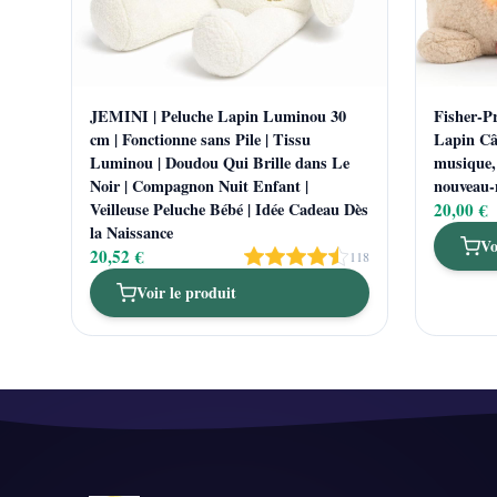
JEMINI | Peluche Lapin Luminou 30
Fisher-P
cm | Fonctionne sans Pile | Tissu
Lapin Câl
Luminou | Doudou Qui Brille dans Le
musique,
Noir | Compagnon Nuit Enfant |
nouveau
Veilleuse Peluche Bébé | Idée Cadeau Dès
20,00 €
la Naissance
Vo
20,52 €
118
Voir le produit