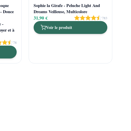
hoque
Sophie la Girafe - Peluche Light And
 - Douce
Dreams Veilleuse, Multicolore
31,90 €
783
 -
Voir le produit
oyer et à
78