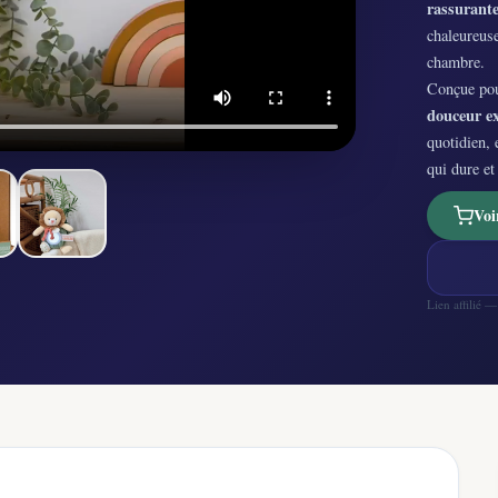
rassurant
chaleureus
chambre.
Conçue pour
douceur ex
quotidien, 
qui dure et
Voi
Lien affilié 