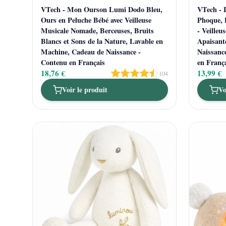
VTech - Mon Ourson Lumi Dodo Bleu,
VTech - 
Ours en Peluche Bébé avec Veilleuse
Phoque, 
Musicale Nomade, Berceuses, Bruits
- Veille
Blancs et Sons de la Nature, Lavable en
Apaisant
Machine, Cadeau de Naissance -
Naissanc
Contenu en Français
en Franç
18,76 €
13,99 €
104
Voir le produit
Vo