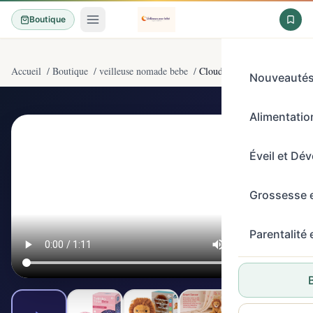
Boutique
Accueil
/
Boutique
/
veilleuse nomade bebe
/
Cloud b Veilleuse nomade Tw
Nouveauté
Alimentation
4,6/5
(4800)
Éveil et Dé
Grossesse 
Parentalité