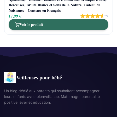
Berceuses, Bruits Blancs et Sons de la Nature, Cadeau de
Naissance - Contenu en Français
17,99 €
74
Voir le produit
Veilleuses pour bébé
Un blog dédié aux parents qui souhaitent accompagner
leurs enfants avec bienveillance. Maternage, parentalité
positive, éveil et éducation.