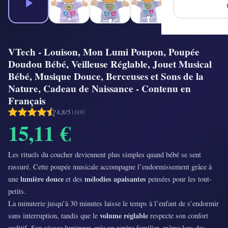
VTech - Louison, Mon Lumi Poupon, Poupée
Doudou Bébé, Veilleuse Réglable, Jouet Musical
Bébé, Musique Douce, Berceuses et Sons de la
Nature, Cadeau de Naissance - Contenu en
Français
4,8/5
1600
15,11 €
Les rituels du coucher deviennent plus simples quand bébé se sent
rassuré. Cette poupée musicale accompagne l’endormissement grâce à
lumière douce
mélodies apaisantes
une
et des
pensées pour les tout-
petits.
La minuterie jusqu’à 30 minutes laisse le temps à l’enfant de s’endormir
volume réglable
sans interruption, tandis que le
respecte son confort
auditif. Son visage lumineux crée un repère familier, même lors des