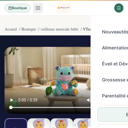
Boutique
Accueil
/
Boutique
/
veilleuse musicale bébé
/
VTech - Louison, Mon Lum
Nouveauté
Alimentation
4,8/5
(1600)
Éveil et Dé
Grossesse 
Parentalité