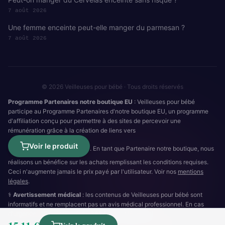
7 août 2026
Une femme enceinte peut-elle manger du parmesan ?
7 août 2026
© 2026 Veilleuses pour bébé · Tous droits réservés
Programme Partenaires notre boutique EU
: Veilleuses pour bébé
participe au Programme Partenaires d'notre boutique EU, un programme
d'affiliation conçu pour permettre à des sites de percevoir une
rémunération grâce à la création de liens vers
Voir le produit
. En tant que Partenaire notre boutique, nous
réalisons un bénéfice sur les achats remplissant les conditions requises.
Ceci n'augmente jamais le prix payé par l'utilisateur. Voir nos
mentions
légales
.
⚕️
Avertissement médical
: les contenus de Veilleuses pour bébé sont
informatifs et ne remplacent pas un avis médical professionnel. En cas
d'urgence :
15
(SAMU) ·
112
·
3624
(SOS Médecins).
Cookies
RGPD
Mentions légales
Plan du site