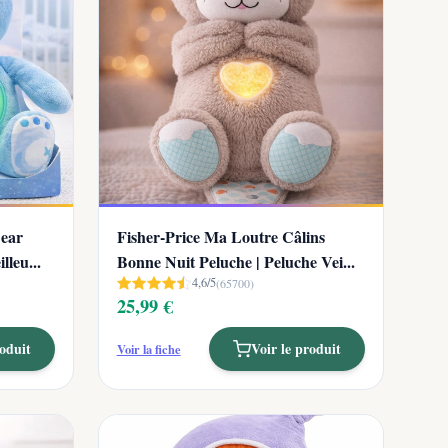
Bear
Fisher-Price Ma Loutre Câlins
lleu...
Bonne Nuit Peluche | Peluche Vei...
4,6/5
(65700)
25,99 €
roduit
Voir le produit
Voir la fiche