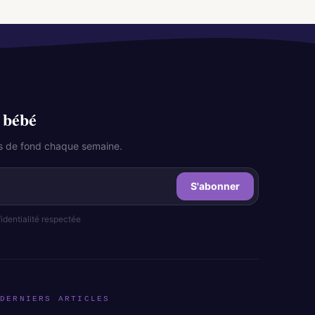
 bébé
les de fond chaque semaine.
S'abonner
dentialité respectée
DERNIERS ARTICLES