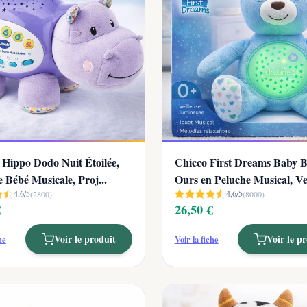
 Hippo Dodo Nuit Étoilée,
Chicco First Dreams Baby 
e Bébé Musicale, Proj...
Ours en Peluche Musical, Vei
4,6/5
4,6/5
(2800)
(8000)
€
26,50 €
Voir le produit
Voir le p
he
Voir la fiche