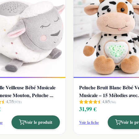
le Veilleuse Bébé Musicale
Peluche Bruit Blanc Bébé Ve
euse Mouton, Peluche ...
Musicale – 15 Mélodies avec..
4,7/5
4,8/5
(978)
(94)
€
31,99 €
Voir le produit
Voir le p
he
Voir la fiche