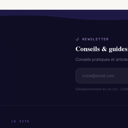
🌙 NEWSLETTER
Conseils & guides
Conseils pratiques et artic
Désabonnement en un clic · Confi
LE SITE