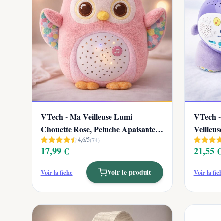
VTech - Ma Veilleuse Lumi
VTech -
Chouette Rose, Peluche Apaisante,
Veilleus
4,6/5
Ve...
(74)
17,99 €
21,55 
Voir le produit
Voir la fiche
Voir la fic