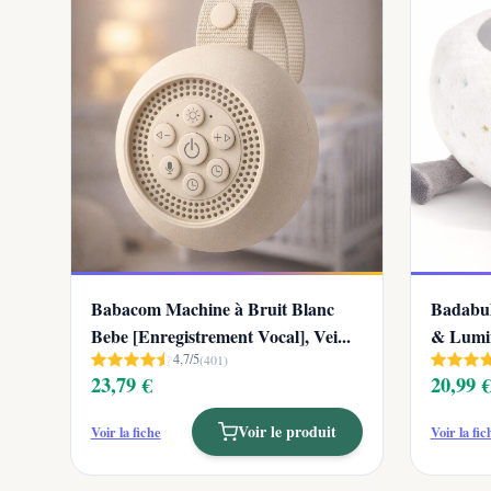
Babacom Machine à Bruit Blanc
Badabul
Bebe [Enregistrement Vocal], Vei...
& Lumin
4,7/5
(401)
23,79 €
20,99 
Voir le produit
Voir la fiche
Voir la fic