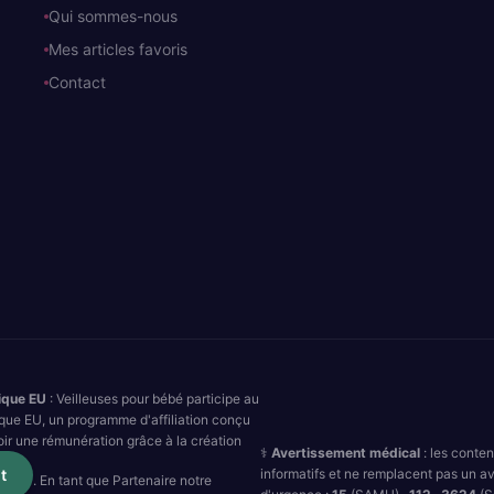
Qui sommes-nous
Mes articles favoris
Contact
ique EU
: Veilleuses pour bébé participe au
que EU, un programme d'affiliation conçu
oir une rémunération grâce à la création
⚕️
Avertissement médical
: les conte
informatifs et ne remplacent pas un av
t
. En tant que Partenaire notre