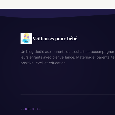
Veilleuses pour bébé
Un blog dédié aux parents qui souhaitent accompagner
leurs enfants avec bienveillance. Maternage, parentalité
positive, éveil et éducation.
RUBRIQUES