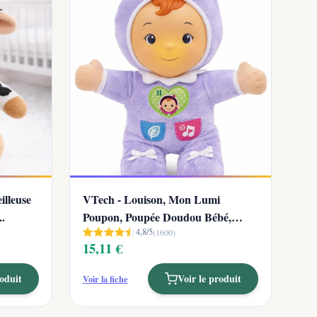
illeuse
VTech - Louison, Mon Lumi
.
Poupon, Poupée Doudou Bébé,
4,8/5
Veilleus...
(1600)
15,11 €
roduit
Voir le produit
Voir la fiche