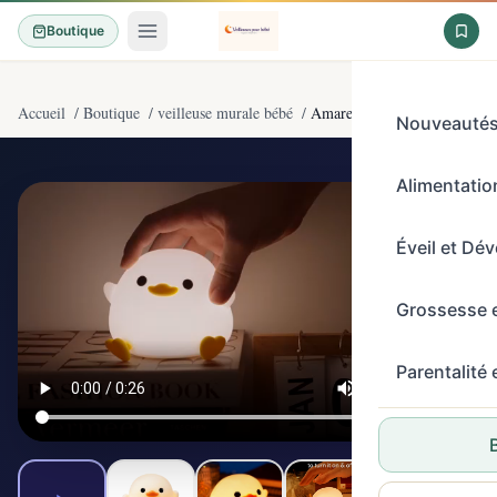
Boutique
Accueil
/
Boutique
/
veilleuse murale bébé
/
Amaredom DoDo Canard Veille
Nouveauté
Alimentation
4,7/5
(2200)
Éveil et Dé
Grossesse 
Parentalité