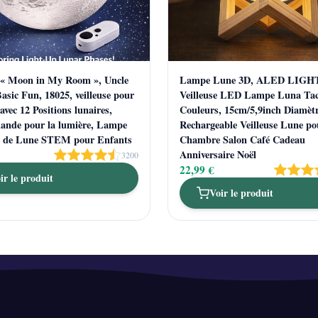
e « Moon in My Room », Uncle
Lampe Lune 3D, ALED LIGH
asic Fun, 18025, veilleuse pour
Veilleuse LED Lampe Luna Tact
avec 12 Positions lunaires,
Couleurs, 15cm/5,9inch Diamèt
ande pour la lumière, Lampe
Rechargeable Veilleuse Lune po
e de Lune STEM pour Enfants
Chambre Salon Café Cadeau
Anniversaire Noël
3200
22,99 €
ir le produit
Voir le produit