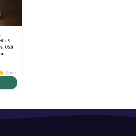
T
ile 3
re, USB
ur
6800