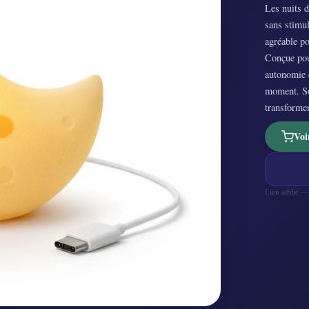
Les nuits d
sans stimul
agréable po
Conçue pour
autonomie e
moment. So
transformen
Voi
Lien affilié 