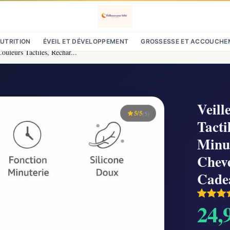
NUTRITION
ÉVEIL ET DÉVELOPPEMENT
GROSSESSE ET ACCOUCHE
ouleurs Tactiles, Rechar...
Veill
5/5
(5)
Tacti
Minut
Chev
Cade
24,