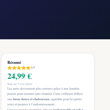
Résumé
5/5
24,99 €
Basé sur
5
avis clients
Les nuits deviennent plus sereines grâce à une lumière
pensée pour rassurer sans stimuler. Cette veilleuse diffuse
lueur douce et chaleureuse
une
, agréable pour les petits
yeux et propice à l’endormissement.
rechargeable en usb-c
Conçue pour le quotidien, elle est