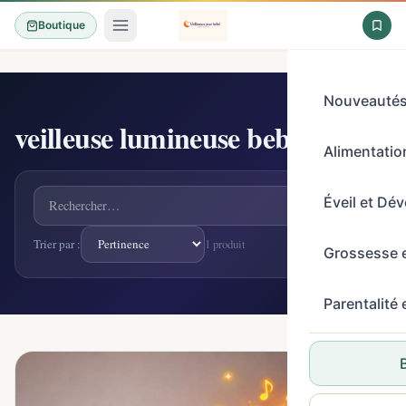
Boutique
Nouveauté
veilleuse lumineuse bebe
1 produit
Alimentation
Rechercher un produit
Éveil et Dé
Trier par :
1 produit
Grossesse 
Parentalité