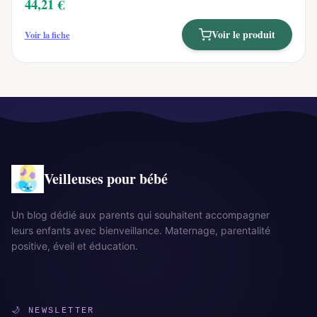
44,21 €
Voir le produit
Voir la fiche
Veilleuses pour bébé
Un blog dédié aux parents qui souhaitent accompagner
leurs enfants avec bienveillance. Maternage, parentalité
positive, éveil et éducation.
🌙 NEWSLETTER