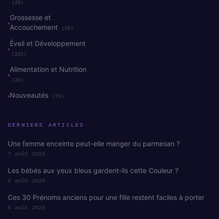
(20)
Grossesse et
Accouchement
(20)
Éveil et Développement
(222)
Alimentation et Nutrition
(20)
Nouveautés
(29)
DERNIERS ARTICLES
Une femme enceinte peut-elle manger du parmesan ?
7 août 2026
Les bébés aux yeux bleus gardent-ils cette Couleur ?
6 août 2026
Ces 30 Prénoms anciens pour une fille restent faciles à porter
6 août 2026