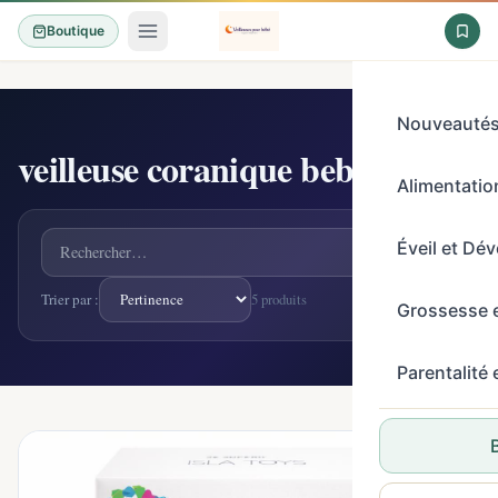
Boutique
Nouveauté
veilleuse coranique bebe
5 produits
Alimentation
Rechercher un produit
Éveil et Dé
Trier par :
5 produits
Grossesse 
Parentalité