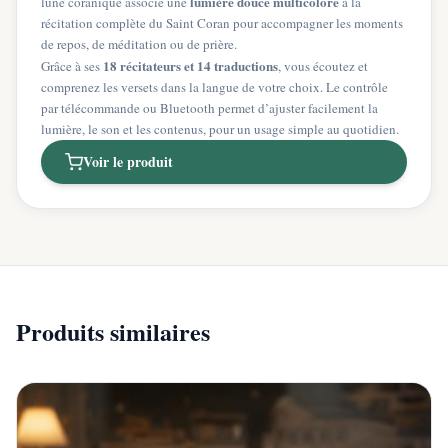
lumière douce multicolore
lune coranique associe une
à la
récitation complète du Saint Coran pour accompagner les moments
de repos, de méditation ou de prière.
18 récitateurs et 14 traductions
Grâce à ses
, vous écoutez et
comprenez les versets dans la langue de votre choix. Le contrôle
par télécommande ou Bluetooth permet d’ajuster facilement la
lumière, le son et les contenus, pour un usage simple au quotidien.
Voir le produit
Produits similaires