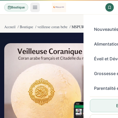
Boutique
Accueil
/
Boutique
/
veilleuse coran bebe
/
MSPURE Veilleuse Coranique Az
Nouveauté
Alimentation
4/5
(26)
Éveil et Dé
Grossesse 
Parentalité