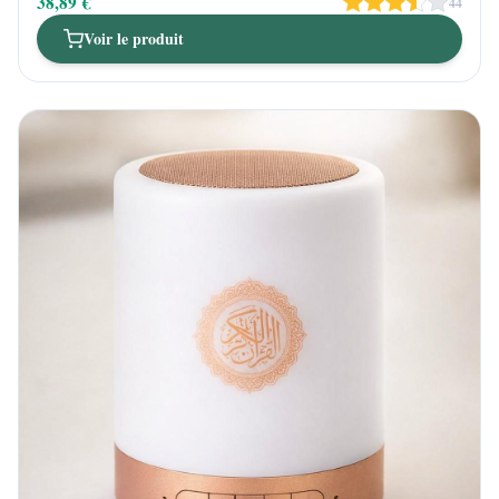
38,89 €
44
Voir le produit