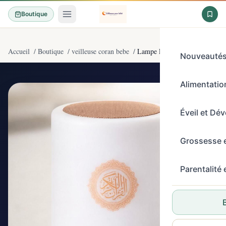
Boutique
Accueil
/
Boutique
/
veilleuse coran bebe
/
Lampe LED intelligente tactile
Nouveauté
Alimentation
4,1/5
(21)
Éveil et Dé
Grossesse 
Parentalité