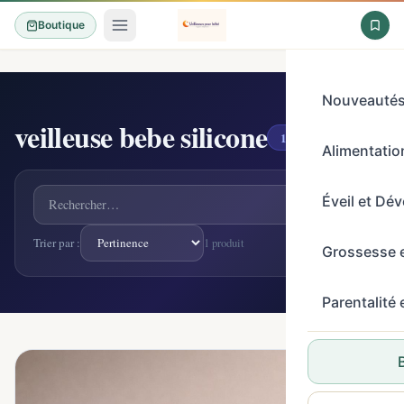
Boutique
Nouveauté
veilleuse bebe silicone
1 produit
Alimentation
Rechercher un produit
Éveil et Dé
Trier par :
1 produit
Grossesse 
Parentalité