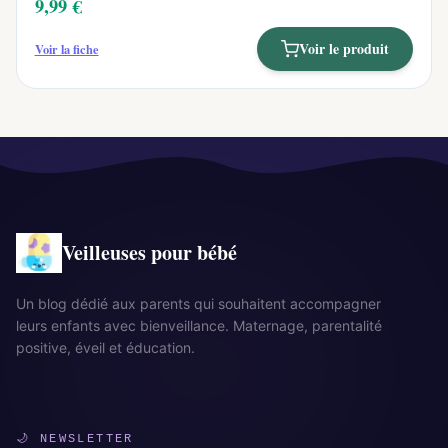
9,99 €
Voir le produit
Voir la fiche
Veilleuses pour bébé
Un blog dédié aux parents qui souhaitent accompagner
leurs enfants avec bienveillance. Maternage, parentalité
positive, éveil et éducation.
🌙 NEWSLETTER