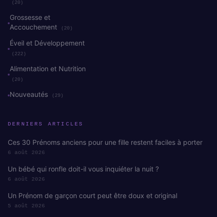
(20)
Grossesse et
Accouchement
(20)
Éveil et Développement
(222)
Alimentation et Nutrition
(20)
Nouveautés
(29)
DERNIERS ARTICLES
Ces 30 Prénoms anciens pour une fille restent faciles à porter
6 août 2026
Un bébé qui ronfle doit-il vous inquiéter la nuit ?
6 août 2026
Un Prénom de garçon court peut être doux et original
5 août 2026