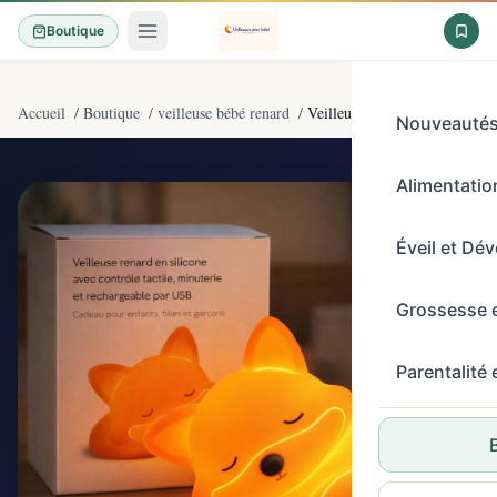
Boutique
Accueil
/
Boutique
/
veilleuse bébé renard
/
Veilleuse renard en silicone av
Nouveauté
Alimentation
4,7/5
(372)
Éveil et Dé
Grossesse 
Parentalité