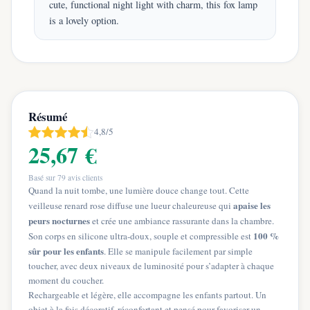
cute, functional night light with charm, this fox lamp
is a lovely option.
Résumé
4,8/5
25,67 €
Basé sur
79
avis clients
Quand la nuit tombe, une lumière douce change tout. Cette
apaise les
veilleuse renard rose diffuse une lueur chaleureuse qui
peurs nocturnes
et crée une ambiance rassurante dans la chambre.
100 %
Son corps en silicone ultra-doux, souple et compressible est
sûr pour les enfants
. Elle se manipule facilement par simple
toucher, avec deux niveaux de luminosité pour s’adapter à chaque
moment du coucher.
Rechargeable et légère, elle accompagne les enfants partout. Un
objet à la fois décoratif, réconfortant et pensé pour favoriser un