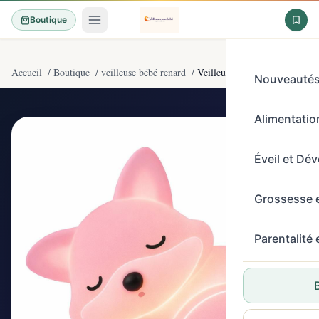
Boutique
Accueil
/
Boutique
/
veilleuse bébé renard
/
Veilleuse en forme de renard ro
Nouveauté
Alimentation
4,8/5
(79)
Éveil et Dé
Grossesse 
Parentalité