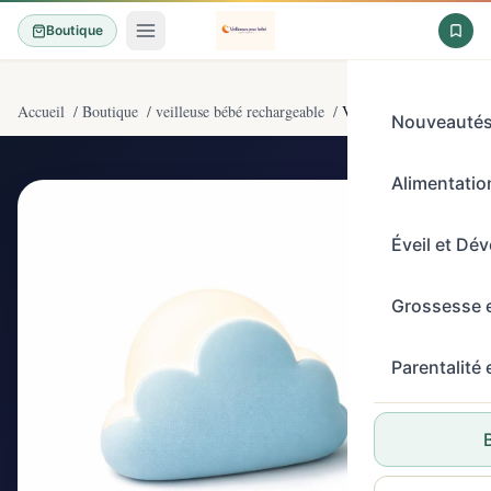
Boutique
Accueil
/
Boutique
/
veilleuse bébé rechargeable
/
Veilleuse Enfant, 4 Niv
Nouveauté
Alimentation
4,7/5
(177)
Éveil et Dé
Grossesse 
Parentalité