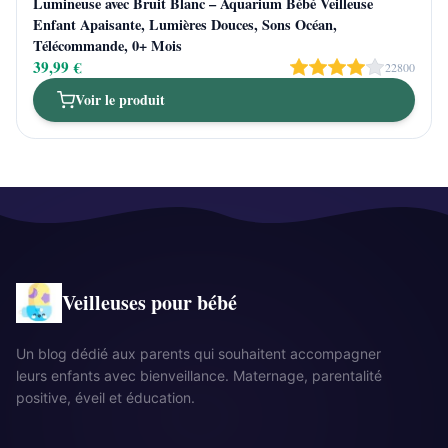
Lumineuse avec Bruit Blanc – Aquarium Bébé Veilleuse
Enfant Apaisante, Lumières Douces, Sons Océan,
Télécommande, 0+ Mois
39,99 €
22800
Voir le produit
Veilleuses pour bébé
Un blog dédié aux parents qui souhaitent accompagner
leurs enfants avec bienveillance. Maternage, parentalité
positive, éveil et éducation.