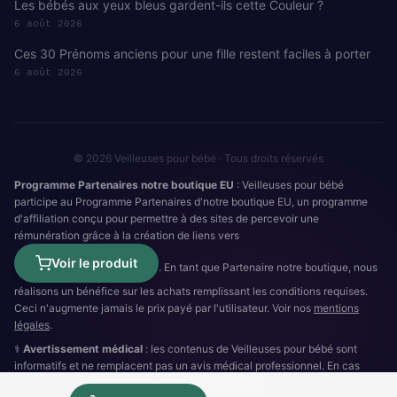
Les bébés aux yeux bleus gardent-ils cette Couleur ?
6 août 2026
Ces 30 Prénoms anciens pour une fille restent faciles à porter
6 août 2026
© 2026 Veilleuses pour bébé · Tous droits réservés
Programme Partenaires notre boutique EU
: Veilleuses pour bébé
participe au Programme Partenaires d'notre boutique EU, un programme
d'affiliation conçu pour permettre à des sites de percevoir une
rémunération grâce à la création de liens vers
Voir le produit
. En tant que Partenaire notre boutique, nous
réalisons un bénéfice sur les achats remplissant les conditions requises.
Ceci n'augmente jamais le prix payé par l'utilisateur. Voir nos
mentions
légales
.
⚕️
Avertissement médical
: les contenus de Veilleuses pour bébé sont
informatifs et ne remplacent pas un avis médical professionnel. En cas
d'urgence :
15
(SAMU) ·
112
·
3624
(SOS Médecins).