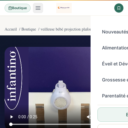
Boutique
Accueil
/
Boutique
/
veilleuse bébé projection plafond
/
Infantino Mobile 
Nouveauté
Alimentation
4,4/5
(6100)
Éveil et Dé
Grossesse 
Parentalité