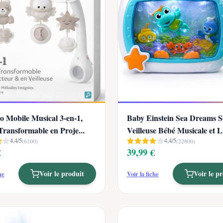
o Mobile Musical 3-en-1,
Baby Einstein Sea Dreams S
Transformable en Proje...
Veilleuse Bébé Musicale et L.
4,4/5
4,4/5
(6100)
(22800)
€
39,99 €
Voir le produit
Voir le p
he
Voir la fiche