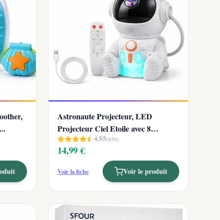
oother,
Astronaute Projecteur, LED
..
Projecteur Ciel Etoile avec 8
4,5/5
Modes...
(656)
14,99 €
roduit
Voir le produit
Voir la fiche