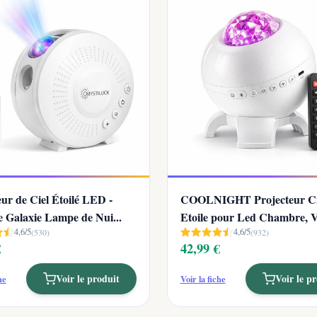
ur de Ciel Étoilé LED -
COOLNIGHT Projecteur Ci
e Galaxie Lampe de Nui...
Etoile pour Led Chambre, Ve
4,6/5
4,6/5
(530)
E...
(932)
€
42,99 €
Voir le produit
Voir le p
he
Voir la fiche