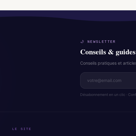
🌙 NEWSLETTER
Conseils & guides
Conseils pratiques et artic
Désabonnement en un clic · Confi
LE SITE