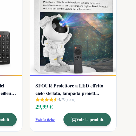
el
SFOUR Proiettore a LED effetto
illeuse
cielo stellato, lampada proiett...
4,7/5
(1200)
29,99 €
roduit
Voir le produit
Voir la fiche