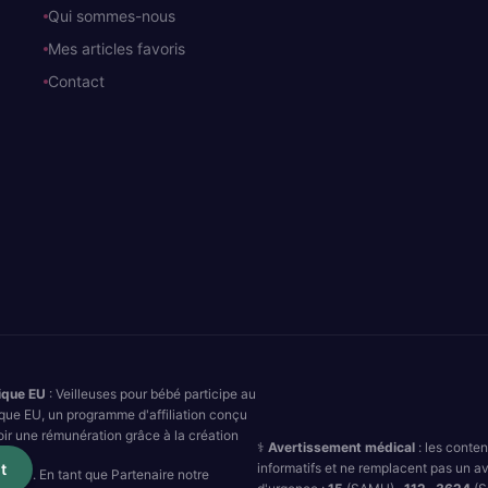
Qui sommes-nous
Mes articles favoris
Contact
ique EU
: Veilleuses pour bébé participe au
que EU, un programme d'affiliation conçu
oir une rémunération grâce à la création
⚕️
Avertissement médical
: les conte
informatifs et ne remplacent pas un av
t
. En tant que Partenaire notre