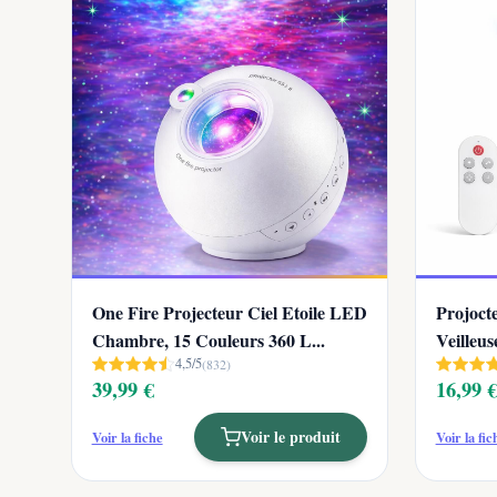
One Fire Projecteur Ciel Etoile LED
Projocte
Chambre, 15 Couleurs 360 L...
Veilleus
4,5/5
(832)
39,99 €
16,99 
Voir le produit
Voir la fiche
Voir la fic