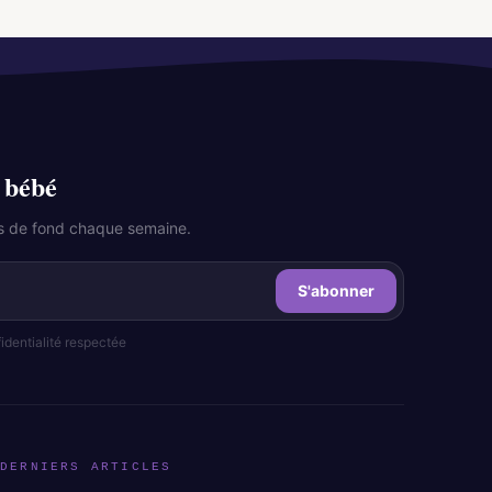
 bébé
les de fond chaque semaine.
S'abonner
dentialité respectée
DERNIERS ARTICLES