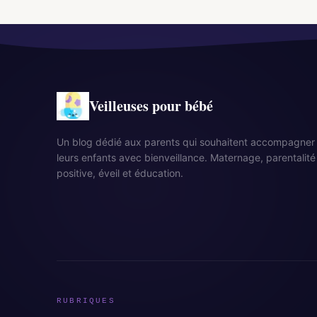
Veilleuses pour bébé
Un blog dédié aux parents qui souhaitent accompagner
leurs enfants avec bienveillance. Maternage, parentalité
positive, éveil et éducation.
RUBRIQUES