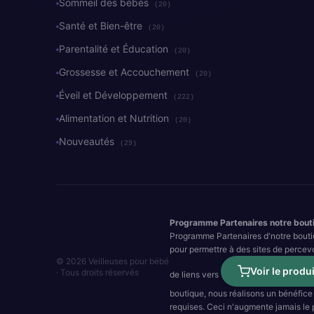
Sommeil des bébés
(20)
Santé et Bien-être
(20)
Parentalité et Éducation
(20)
Grossesse et Accouchement
(20)
Éveil et Développement
(222)
Alimentation et Nutrition
(20)
Nouveautés
(29)
Programme Partenaires notre bout
Programme Partenaires d'notre bouti
pour permettre à des sites de percev
© 2026 Veilleuses pour bébé
Voir le produi
· Tous droits réservés
de liens vers
boutique, nous réalisons un bénéfice 
requises. Ceci n'augmente jamais le pr