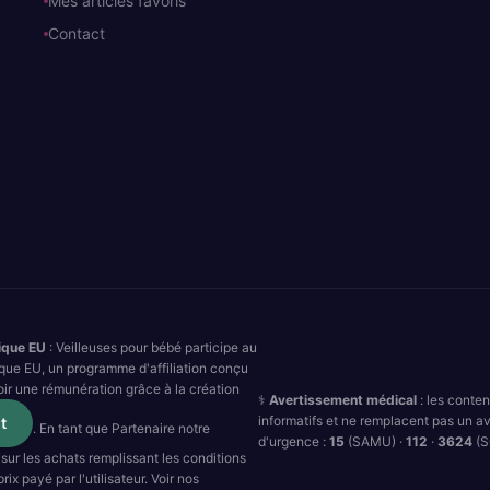
Mes articles favoris
Contact
ique EU
: Veilleuses pour bébé participe au
que EU, un programme d'affiliation conçu
oir une rémunération grâce à la création
⚕️
Avertissement médical
: les conte
informatifs et ne remplacent pas un av
t
. En tant que Partenaire notre
d'urgence :
15
(SAMU) ·
112
·
3624
(S
sur les achats remplissant les conditions
ix payé par l'utilisateur. Voir nos