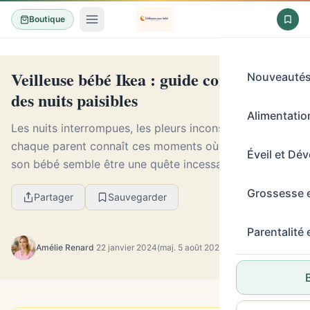
Boutique
Veilleuse bébé Ikea : guide complet pour
Nouveauté
des nuits paisibles
Alimentation
Les nuits interrompues, les pleurs inconsolables,
chaque parent connaît ces moments où le sommeil de
Éveil et Dé
son bébé semble être une quête incessante. Parmi les
solutions souvent évoquées pour apporter récon...
Grossesse 
Partager
Sauvegarder
Parentalité
Amélie Renard
·
22 janvier 2024
(maj. 5 août 2026)