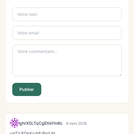
Publier
ghrXSLTqCgEtIeYmKc
6 mars 2026
xHTjUFDkKruMURgiUIk