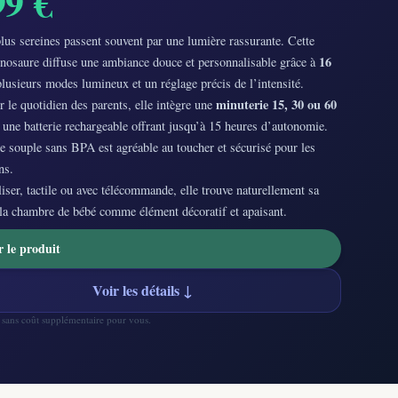
99 €
lus sereines passent souvent par une lumière rassurante. Cette
16
inosaure diffuse une ambiance douce et personnalisable grâce à
plusieurs modes lumineux et un réglage précis de l’intensité.
minuterie 15, 30 ou 60
 le quotidien des parents, elle intègre une
 une batterie rechargeable offrant jusqu’à 15 heures d’autonomie.
e souple sans BPA est agréable au toucher et sécurisé pour les
ns.
iliser, tactile ou avec télécommande, elle trouve naturellement sa
 la chambre de bébé comme élément décoratif et apaisant.
r le produit
Voir les détails ↓
— sans coût supplémentaire pour vous.