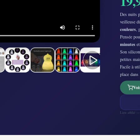
19,
Des nuits p
veilleuse d
couleurs
, 
Pensée pour
minutes
et
Son silicon
petites mai
Facile à ut
place dans
Voi
Lien affilié 