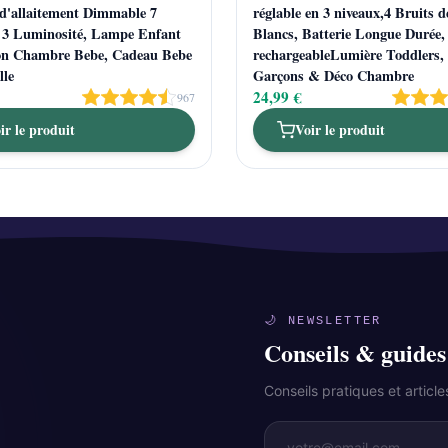
d'allaitement Dimmable 7
réglable en 3 niveaux,4 Bruits 
 3 Luminosité, Lampe Enfant
Blancs, Batterie Longue Durée,
on Chambre Bebe, Cadeau Bebe
rechargeableLumière Toddlers,
lle
Garçons & Déco Chambre
24,99 €
967
ir le produit
Voir le produit
🌙 NEWSLETTER
Conseils & guides
Conseils pratiques et artic