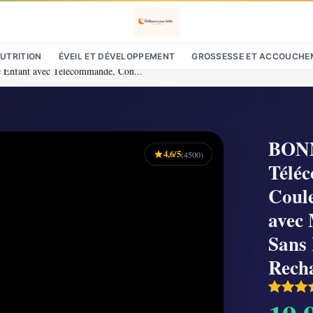
NUTRITION
ÉVEIL ET DÉVELOPPEMENT
GROSSESSE ET ACCOUCHE
Enfant avec Télécommande, Con...
BONN
4,6/5
(4500)
Téléc
Coule
avec 
Sans
Rech