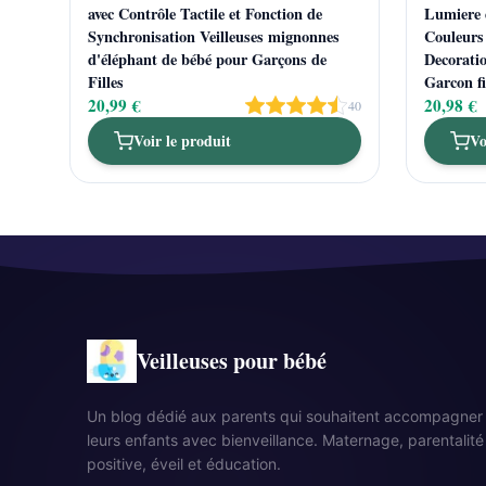
avec Contrôle Tactile et Fonction de
Lumiere 
Synchronisation Veilleuses mignonnes
Couleurs
d'éléphant de bébé pour Garçons de
Decorati
Filles
Garcon fi
20,99 €
20,98 €
40
Voir le produit
Vo
Veilleuses pour bébé
Un blog dédié aux parents qui souhaitent accompagner
leurs enfants avec bienveillance. Maternage, parentalité
positive, éveil et éducation.