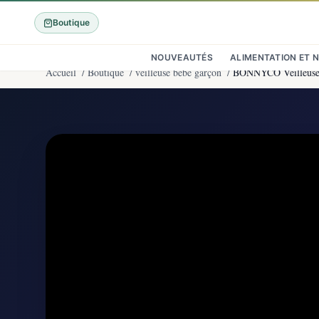
Boutique
NOUVEAUTÉS
ALIMENTATION ET 
Accueil
/
Boutique
/
veilleuse bébé garçon
/
BONNYCO Veilleuse 