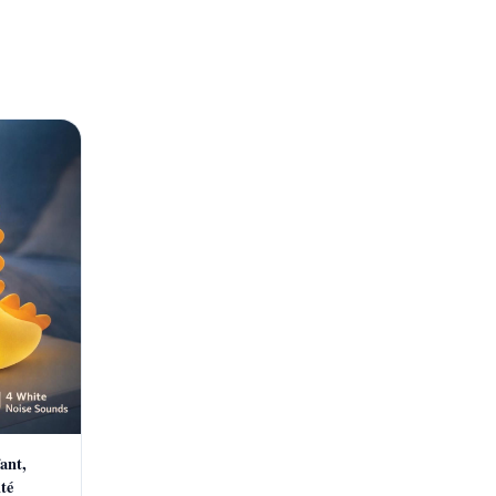
ant,
ité