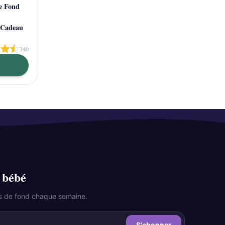
de Fond
 Cadeau
340
 bébé
les de fond chaque semaine.
S'abonner