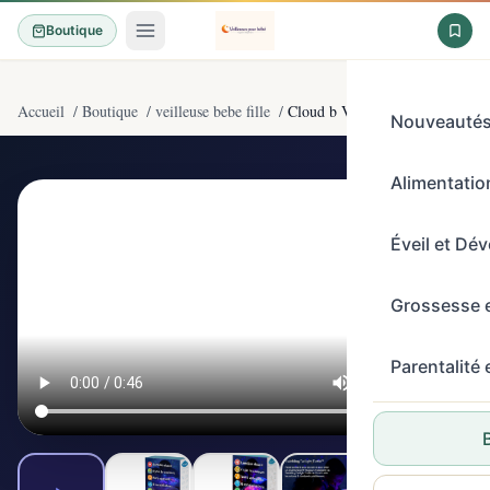
Boutique
Accueil
/
Boutique
/
veilleuse bebe fille
/
Cloud b Veilleuse Apaisante Proje
Nouveauté
Alimentation
4,5/5
(8200)
Éveil et Dé
Grossesse 
Parentalité