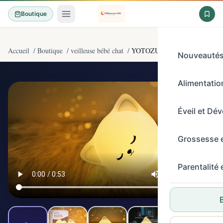
Boutique
Accueil
/
Boutique
/
veilleuse bébé chat
/
YOTOZU Veilleuse Chat Recharg
Nouveauté
Alimentation
4,4/5
(591)
Éveil et Dé
Grossesse 
Parentalité