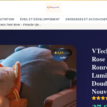
NUTRITION
ÉVEIL ET DÉVELOPPEMENT
GROSSESSE ET ACCOUCHE
uce Nuit Rose - Peluche Qu...
VTec
4,4/5
(193)
Rose 
Ronro
Lumin
Doudo
Nouv