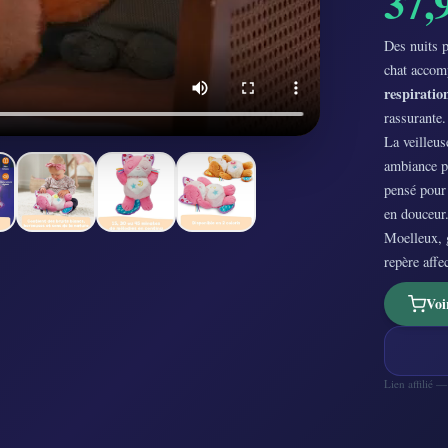
37,
Des nuits 
chat accom
respiration
rassurante.
La veilleus
ambiance pr
pensé pour 
en douceur
Moelleux, 
repère affe
Voi
Lien affilié 