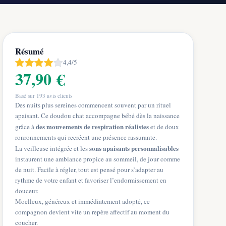
Résumé
4,4/5
37,90 €
Basé sur
193
avis clients
Des nuits plus sereines commencent souvent par un rituel
apaisant. Ce doudou chat accompagne bébé dès la naissance
des mouvements de respiration réalistes
grâce à
et de doux
ronronnements qui recréent une présence rassurante.
sons apaisants personnalisables
La veilleuse intégrée et les
instaurent une ambiance propice au sommeil, de jour comme
de nuit. Facile à régler, tout est pensé pour s’adapter au
rythme de votre enfant et favoriser l’endormissement en
douceur.
Moelleux, généreux et immédiatement adopté, ce
compagnon devient vite un repère affectif au moment du
coucher.