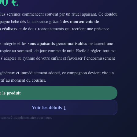
90 €
plus sereines commencent souvent par un rituel apaisant. Ce doudou
des mouvements de
pagne bébé dès la naissance grâce à
 réalistes
et de doux ronronnements qui recréent une présence
sons apaisants personnalisables
e intégrée et les
instaurent une
opice au sommeil, de jour comme de nuit. Facile à régler, tout est
s’adapter au rythme de votre enfant et favoriser l’endormissement
.
généreux et immédiatement adopté, ce compagnon devient vite un
ctif au moment du coucher.
r le produit
Voir les détails ↓
— sans coût supplémentaire pour vous.