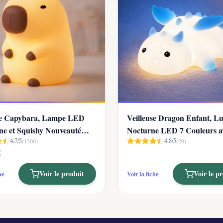
se Capybara, Lampe LED
Veilleuse Dragon Enfant, L
e et Squishy Nouveauté
Nocturne LED 7 Couleurs ave
4,7/5
4,8/5
(1300)
(20)
€
Voir le produit
Voir le p
he
Voir la fiche