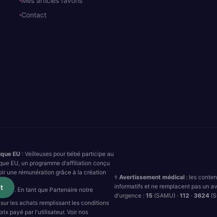
Mes articles favoris
Contact
ique EU
: Veilleuses pour bébé participe au
que EU, un programme d'affiliation conçu
oir une rémunération grâce à la création
⚕️
Avertissement médical
: les conte
informatifs et ne remplacent pas un av
t
. En tant que Partenaire notre
d'urgence :
15
(SAMU) ·
112
·
3624
(S
sur les achats remplissant les conditions
ix payé par l'utilisateur. Voir nos