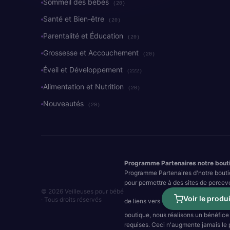
Sommeil des bébés
(20)
Santé et Bien-être
(20)
Parentalité et Éducation
(20)
Grossesse et Accouchement
(20)
Éveil et Développement
(222)
Alimentation et Nutrition
(20)
Nouveautés
(29)
Programme Partenaires notre bout
Programme Partenaires d'notre bouti
pour permettre à des sites de percev
© 2026 Veilleuses pour bébé
Voir le produi
· Tous droits réservés
de liens vers
boutique, nous réalisons un bénéfice 
requises. Ceci n'augmente jamais le pr