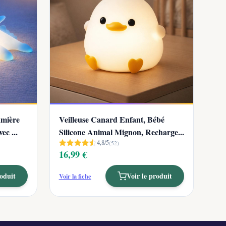
umière
Veilleuse Canard Enfant, Bébé
c ...
Silicone Animal Mignon, Recharge...
4,8/5
(52)
16,99 €
roduit
Voir le produit
Voir la fiche