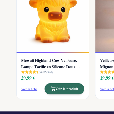
Mewaii Highland Cow Veilleuse,
Veilleu
Lampe Tactile en Silicone Doux ...
Mignonn
4,6/5
(340)
An...
29,99 €
19,99 
Voir le produit
Voir la fiche
Voir la fic