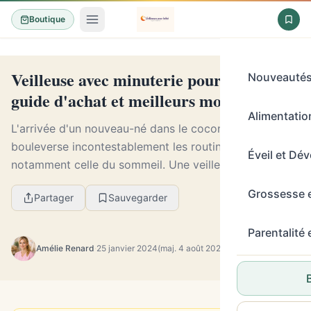
Boutique
Veilleuse avec minuterie pour bébé :
Nouveauté
guide d'achat et meilleurs modèles
Alimentation
L'arrivée d'un nouveau-né dans le cocon familial
bouleverse incontestablement les routines, et
Éveil et Dé
notamment celle du sommeil. Une veilleuse bébé
éclairage doux et réglable se révèle ainsi comme un
Grossesse 
Partager
Sauvegarder
auxili...
Parentalité
Amélie Renard
·
25 janvier 2024
(maj. 4 août 2026)