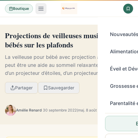
Boutique
Projections de veilleuses musicales pour
Nouveauté
bébés sur les plafonds
Alimentation
La veilleuse pour bébé avec projection au plafond
peut être une aide au sommeil relaxante, qu’il s’agisse
Éveil et Dé
d’un projecteur d’étoiles, d’un projecteur de galaxie
complète ou même d’un coucher de sole...
Grossesse 
Partager
Sauvegarder
Parentalité
Amélie Renard
·
30 septembre 2022
(maj. 8 août 2026)