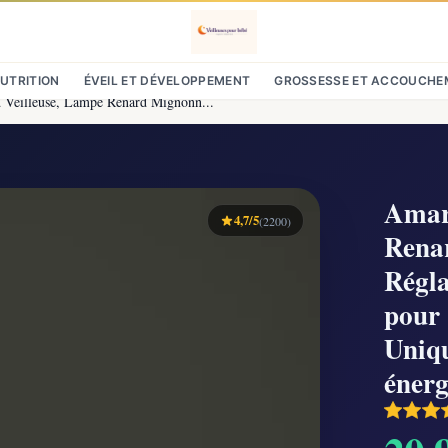
NUTRITION
ÉVEIL ET DÉVELOPPEMENT
GROSSESSE ET ACCOUCHE
Veilleuse, Lampe Renard Mignonn...
Amar
4,7/5
(2200)
Rena
Régla
pour
Uniqu
énerg