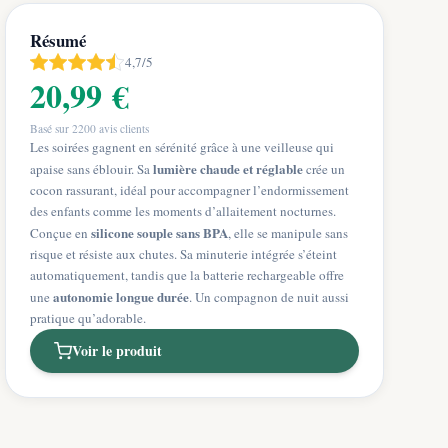
Résumé
4,7/5
20,99 €
Basé sur
2200
avis clients
Les soirées gagnent en sérénité grâce à une veilleuse qui
lumière chaude et réglable
apaise sans éblouir. Sa
crée un
cocon rassurant, idéal pour accompagner l’endormissement
des enfants comme les moments d’allaitement nocturnes.
silicone souple sans BPA
Conçue en
, elle se manipule sans
risque et résiste aux chutes. Sa minuterie intégrée s’éteint
automatiquement, tandis que la batterie rechargeable offre
autonomie longue durée
une
. Un compagnon de nuit aussi
pratique qu’adorable.
Voir le produit