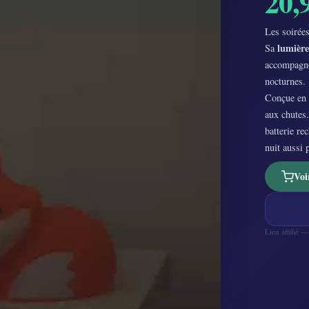
20,
Les soirées
lumière
Sa
accompagne
nocturnes.
Conçue en
aux chutes.
batterie re
nuit aussi 
Voi
Lien affilié 