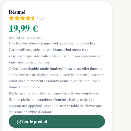
Résumé
4,5/5
19,99 €
Basé sur
210
avis clients
Une lumière douce change tout au moment du coucher.
ambiance chaleureuse et
Cette veilleuse crée une
rassurante
qui aide votre enfant à s’endormir sereinement,
sans stress ni peur du noir.
double mode lumière blanche ou effet flamme
Grâce à son
et à sa molette de réglage, vous ajustez facilement l’intensité
selon chaque moment : endormissement, veille nocturne ou
lumière d’ambiance.
Rechargeable, sans fil et fabriquée en silicone souple sans
sécurité absolue
flamme réelle, elle combine
et design
mignon très apprécié, aussi joli sur une table de chevet que
dans une chambre d’enfant.
Voir le produit