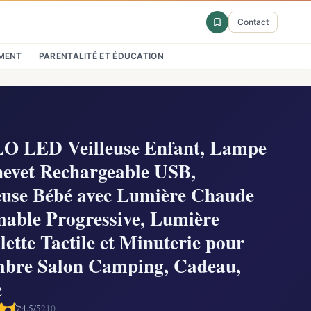
Contact
MENT
PARENTALITÉ ET ÉDUCATION
O LED Veilleuse Enfant, Lampe
hevet Rechargeable USB,
euse Bébé avec Lumière Chaude
able Progressive, Lumière
lette Tactile et Minuterie pour
bre Salon Camping, Cadeau,
c
4,5/5
210