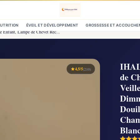
NUTRITION
ÉVEIL ET DÉVELOPPEMENT
GROSSESSE ET ACCOUCHE
 Enfant, Lampe de Chevet Rec...
IHAL
4,5/5
(210)
de C
Veill
Dimm
Douil
Cham
Blan