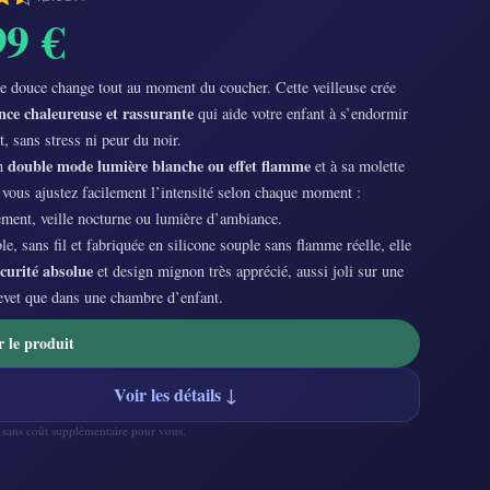
99 €
e douce change tout au moment du coucher. Cette veilleuse crée
ce chaleureuse et rassurante
qui aide votre enfant à s’endormir
, sans stress ni peur du noir.
double mode lumière blanche ou effet flamme
on
et à sa molette
 vous ajustez facilement l’intensité selon chaque moment :
ment, veille nocturne ou lumière d’ambiance.
e, sans fil et fabriquée en silicone souple sans flamme réelle, elle
écurité absolue
et design mignon très apprécié, aussi joli sur une
hevet que dans une chambre d’enfant.
r le produit
Voir les détails ↓
— sans coût supplémentaire pour vous.