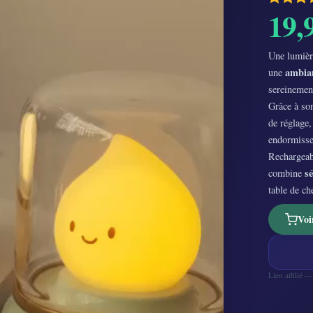
19,
Une lumièr
ambian
une
sereinement
Grâce à s
de réglage,
endormisse
Rechargeabl
s
combine
table de c
Voi
Lien affilié 