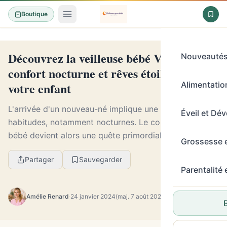
Boutique
Découvrez la veilleuse bébé Vertbaudet :
Nouveauté
confort nocturne et rêves étoilés pour
votre enfant
Alimentation
L'arrivée d'un nouveau-né implique une révolution des
Éveil et Dé
habitudes, notamment nocturnes. Le confort nocturne
bébé devient alors une quête primordiale, visant à
Grossesse 
envelopper l'enfant dans un cocon de quiétu...
Partager
Sauvegarder
Parentalité
Amélie Renard
·
24 janvier 2024
(maj. 7 août 2026)