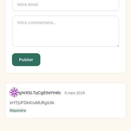
Publier
ghrXSLTqCgEtIeYmKc
6 mars 2026
xHTjUFDkKruMURgiUIk
Répondre