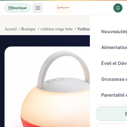
Boutique
Accueil
/
Boutique
/
veilleuse rouge bebe
/
Veilleuse portable pour bébé, v
Nouveauté
Alimentation
4,6/5
(67)
Éveil et Dé
Grossesse 
Parentalité