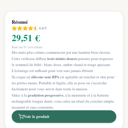
Résumé
4,6/5
29,51 €
Basé sur
67
avis clients
Des nuits plus calmes commencent par une lumière bien choisie.
trois teintes douces
Cette veilleuse diffuse
pensées pour respecter
le sommeil de bébé : blanc doux, ambre chaud et rouge apaisant.
L’éclairage est suffisant pour voir sans jamais éblouir.
silicone sans BPA
Sa coque en
est agréable au toucher et sûre pour
les petites mains. Portable et légère, elle se pose ou s’accroche
facilement pour vous suivre dans toute la maison.
gradation progressive
Grâce à la
, à la minuterie et à la batterie
rechargeable longue durée, vous créez un rituel du coucher simple,
rassurant et sans contrainte.
Voir le produit