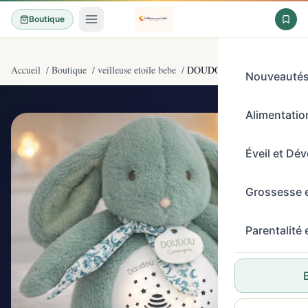
Boutique
Accueil
/
Boutique
/
veilleuse etoile bebe
/
DOUDOU ET COMPAGNIE - Veil
Nouveauté
Alimentation
4,4/5
(22)
Éveil et Dé
Grossesse 
Parentalité