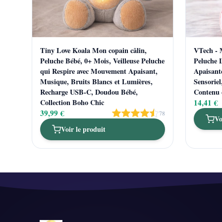
Tiny Love Koala Mon copain câlin,
VTech - 
Peluche Bébé, 0+ Mois, Veilleuse Peluche
Peluche L
qui Respire avec Mouvement Apaisant,
Apaisante
Musique, Bruits Blancs et Lumières,
Sensoriel
Recharge USB-C, Doudou Bébé,
Contenu 
Collection Boho Chic
14,41 €
39,99 €
78
Vo
Voir le produit