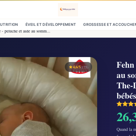
NUTRITION
ÉVEIL ET DÉVELOPPEMENT
GROSSESSE ET ACCOUCHE
e - peluche et aide au somm...
Fehn 
4,6/5
(175)
au so
The-D
bébés
26,
Quand la nu