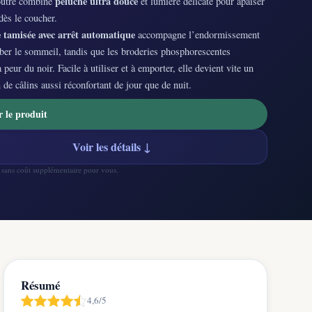
peluche ultra douce
outre combine
et lumière délicate pour apaiser
dès le coucher.
 tamisée avec arrêt automatique
accompagne l’endormissement
ber le sommeil, tandis que les broderies phosphorescentes
a peur du noir. Facile à utiliser et à emporter, elle devient vite un
e câlins aussi réconfortant de jour que de nuit.
r le produit
Voir les détails ↓
— sans coût supplémentaire pour vous.
Résumé
4,6/5