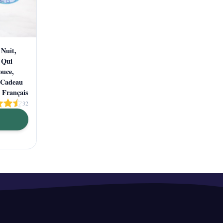
 Nuit,
 Qui
ouce,
, Cadeau
 Français
32