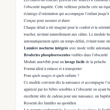
l’obscurité inquiète. Cette veilleuse peluche crée un éq
éclairage d’orientation qui accompagne l’enfant jusqu’
Conçue pour rassurer et durer
Chaque détail a été imaginé pour le confort et la sérénité
toucher, invitant naturellement aux câlins. Le module l
automatiquement après un temps défini, évitant toute stim
Lumière nocturne intégrée
avec mode veille automati
Broderies phosphorescentes
visibles dans l’obscurité
lavage facile
Module amovible pour un
de la peluche
Format idéal à enlacer et à transporter
Pour quels usages et quels enfants ?
Ce modèle convient dès la naissance et accompagne l’enf
apprécié par les bébés sensibles à l’obscurité ou ayant 
excellente idée de cadeau pour une naissance, un baptê
Ressenti des familles au quotidien
Les parents soulignent la
douceur des matières
, la faci