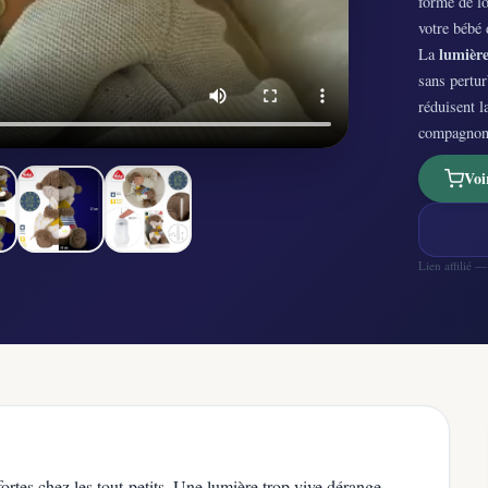
forme de l
votre bébé 
lumière
La
sans pertur
réduisent l
compagnon d
Voi
Lien affilié 
ortes chez les tout-petits. Une lumière trop vive dérange,