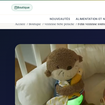
Boutique
NOUVEAUTÉS
ALIMENTATION ET 
Accueil
/
Boutique
/
veilleuse bébé peluche
/
Fehn veilleuse loutr