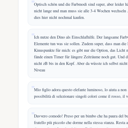
Optisch schön und die Farbmodi sind super, aber leider hä
nicht lange und man muss sie alle 3-4 Wochen wechseln
dies hier nicht nochmal kaufen.
Ich nutze den Dino als Einschlafhilfe. Der langsame Farb
Elemente tun was sie sollen. Zudem super, dass man die
Kinuspunkte für mich: es gibt nur die Option, das Licht 
fände einen Timer für längere Zeiträume noch gut. Und das
nicht zB bis in den Kopf. Aber da wüsste ich selbst nicht
Niveau
Mio figlio adora questo elefante luminoso, lo aiuta a non 
possibilità di selezionare singoli colori come il rosso, il v
Davvero comodo! Preso per un bimbo che ha paura del buio
fratello più piccolo che dorme nella stessa stanza. Resta 