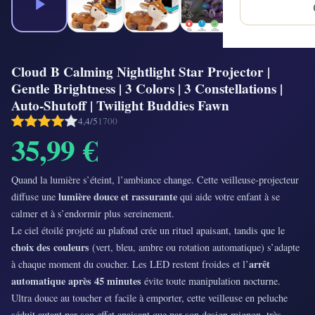
Cloud B Calming Nightlight Star Projector |
Gentle Brightness | 3 Colors | 3 Constellations |
Auto-Shutoff | Twilight Buddies Fawn
4,4/5
1700
35,99 €
Quand la lumière s’éteint, l’ambiance change. Cette veilleuse-projecteur
lumière douce et rassurante
diffuse une
qui aide votre enfant à se
calmer et à s’endormir plus sereinement.
Le ciel étoilé projeté au plafond crée un rituel apaisant, tandis que le
choix des couleurs
(vert, bleu, ambre ou rotation automatique) s’adapte
arrêt
à chaque moment du coucher. Les LED restent froides et l’
automatique après 45 minutes
évite toute manipulation nocturne.
Ultra douce au toucher et facile à emporter, cette veilleuse en peluche
séduit autant par son effet apaisant que par son design mignon, très