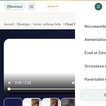
Boutique
Accueil
/
Boutique
/
tortue veilleuse bebe
/
Cloud B Calming Nightlight Sta
Nouveauté
Alimentation
4,4/5
(1700)
Éveil et Dé
Grossesse 
Parentalité