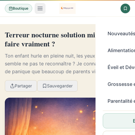
Boutique
Terreur nocturne solution miracle : que
Nouveauté
faire vraiment ?
Alimentation
Ton enfant hurle en pleine nuit, les yeux ouverts, mais
semble ne pas te reconnaître ? Je connais ce moment
Éveil et Dé
de panique que beaucoup de parents vivent une fois
sans jamais l’oublier. En tant que puéric...
Grossesse 
Partager
Sauvegarder
Parentalité