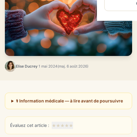
Elise Ducrey
·
1 mai 2024
(maj. 6 août 2026)
⚕️ Information médicale — à lire avant de poursuivre
★
★
★
★
★
Évaluez cet article :