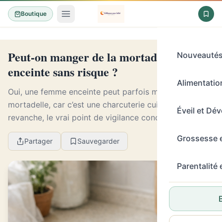
Boutique
Peut-on manger de la mortadelle
Nouveauté
enceinte sans risque ?
Alimentation
Oui, une femme enceinte peut parfois manger de la
mortadelle, car c’est une charcuterie cuite. En
Éveil et Dé
revanche, le vrai point de vigilance concerne surtout
la Listeria, la vente à la coupe, un paquet déjà...
Grossesse 
Partager
Sauvegarder
Parentalité