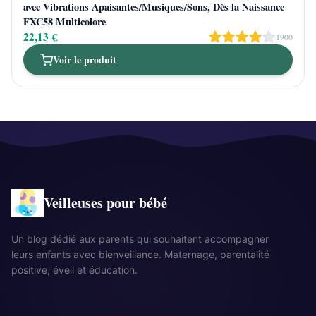
avec Vibrations Apaisantes/Musiques/Sons, Dès la Naissance
FXC58 Multicolore
22,13 €
1900
Voir le produit
Veilleuses pour bébé
Un blog dédié aux parents qui souhaitent accompagner
leurs enfants avec bienveillance. Maternage, parentalité
positive, éveil et éducation.