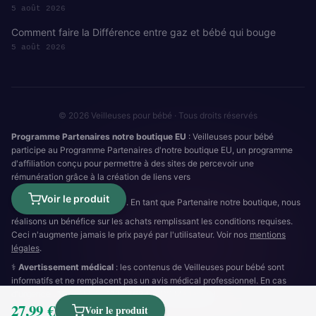
5 août 2026
Comment faire la Différence entre gaz et bébé qui bouge
5 août 2026
© 2026 Veilleuses pour bébé · Tous droits réservés
Programme Partenaires notre boutique EU
: Veilleuses pour bébé
participe au Programme Partenaires d'notre boutique EU, un programme
d'affiliation conçu pour permettre à des sites de percevoir une
rémunération grâce à la création de liens vers
Voir le produit
. En tant que Partenaire notre boutique, nous
réalisons un bénéfice sur les achats remplissant les conditions requises.
Ceci n'augmente jamais le prix payé par l'utilisateur. Voir nos
mentions
légales
.
⚕️
Avertissement médical
: les contenus de Veilleuses pour bébé sont
informatifs et ne remplacent pas un avis médical professionnel. En cas
d'urgence :
15
(SAMU) ·
112
·
3624
(SOS Médecins).
27,99 €
Cookies
RGPD
Mentions légales
Plan du site
Voir le produit