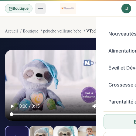
Boutique
Accueil
/
Boutique
/
peluche veilleuse bebe
/
VTech 548205 Mon Paresseux
Nouveauté
Alimentation
4,5/5
(270)
Éveil et Dé
Grossesse 
Parentalité