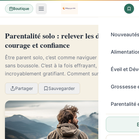
Boutique
Parentalité solo : relever les défis avec
Nouveauté
courage et confiance
Alimentation
Être parent solo, c’est comme naviguer en haute mer
sans boussole. C’est à la fois effrayant, épuisant, mais
Éveil et Dé
incroyablement gratifiant. Comment surmonter les
nombreux défis, qu’ils soient pratiques, é...
Grossesse 
Partager
Sauvegarder
Parentalité