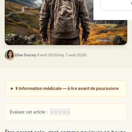
Elise Ducrey
·
9 avril 2023
(maj. 7 août 2026)
⚕️ Information médicale — à lire avant de poursuivre
★
★
★
★
★
Évaluez cet article :