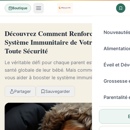
Boutique
Découvrez Comment Renforcer le
Nouveauté
Système Immunitaire de Votre Bébé en
Toute Sécurité
Alimentation
Le véritable défi pour chaque parent est d’assurer la
Éveil et Dé
santé globale de leur bébé. Mais comment pouvez-
vous aider à booster le système immunitaire de votre
Grossesse 
nourrisson? Cet article va explorer des techn...
Partager
Sauvegarder
Parentalité