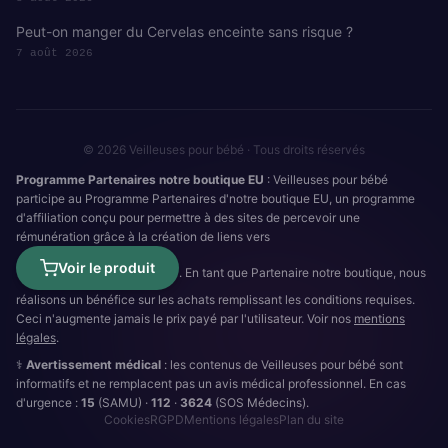
Peut-on manger du Cervelas enceinte sans risque ?
7 août 2026
© 2026 Veilleuses pour bébé · Tous droits réservés
Programme Partenaires notre boutique EU
: Veilleuses pour bébé
participe au Programme Partenaires d'notre boutique EU, un programme
d'affiliation conçu pour permettre à des sites de percevoir une
rémunération grâce à la création de liens vers
Voir le produit
. En tant que Partenaire notre boutique, nous
réalisons un bénéfice sur les achats remplissant les conditions requises.
Ceci n'augmente jamais le prix payé par l'utilisateur. Voir nos
mentions
légales
.
⚕️
Avertissement médical
: les contenus de Veilleuses pour bébé sont
informatifs et ne remplacent pas un avis médical professionnel. En cas
d'urgence :
15
(SAMU) ·
112
·
3624
(SOS Médecins).
Cookies
RGPD
Mentions légales
Plan du site