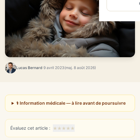
Lucas Bernard
·
9 avril 2023
(maj. 8 août 2026)
⚕️ Information médicale — à lire avant de poursuivre
★
★
★
★
★
Évaluez cet article :