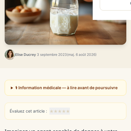
Elise Ducrey
·
3 septembre 2023
(maj. 6 août 2026)
⚕️ Information médicale — à lire avant de poursuivre
★
★
★
★
★
Évaluez cet article :