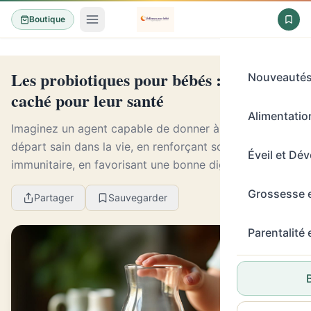
Boutique
Les probiotiques pour bébés : Un trésor
Nouveauté
caché pour leur santé
Alimentation
Imaginez un agent capable de donner à votre bébé un
départ sain dans la vie, en renforçant son système
Éveil et Dé
immunitaire, en favorisant une bonne digestion et en
prévenant de nombreuses allergies. Ces super...
Grossesse 
Partager
Sauvegarder
Parentalité