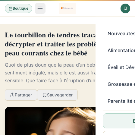
Boutique
Le tourbillon de tendres tracas :
Nouveauté
décrypter et traiter les problèmes de
peau courants chez le bébé
Alimentation
Quoi de plus doux que la peau d’un bébé ? C’est un
Éveil et Dé
sentiment inégalé, mais elle est aussi fragile et
sensible. Que faire face à l’éruption d’une rougeur
Grossesse 
mystérieuse ou des boutons inattendus ? Parfois...
Partager
Sauvegarder
Parentalité