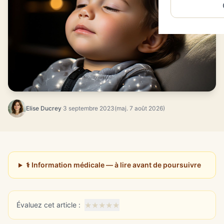
Elise Ducrey
·
3 septembre 2023
(maj. 7 août 2026)
⚕️ Information médicale — à lire avant de poursuivre
★
★
★
★
★
Évaluez cet article :