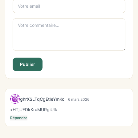
Publier
ghrXSLTqCgEtIeYmKc
6 mars 2026
xHTjUFDkKruMURgiUIk
Répondre