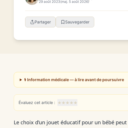
29 août 2023
(maj. 5 août 2026)
Partager
Sauvegarder
⚕️ Information médicale — à lire avant de poursuivre
★
★
★
★
★
Évaluez cet article :
Le choix d’un jouet éducatif pour un bébé peut êt