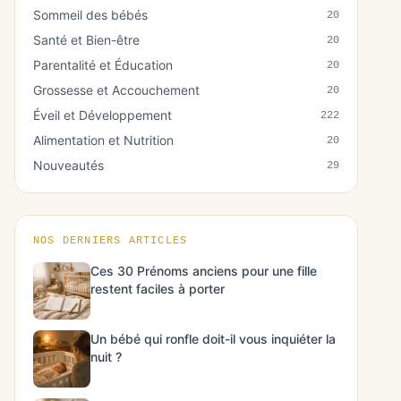
Sommeil des bébés
20
Santé et Bien-être
20
Parentalité et Éducation
20
Grossesse et Accouchement
20
Éveil et Développement
222
Alimentation et Nutrition
20
Nouveautés
29
NOS DERNIERS ARTICLES
Ces 30 Prénoms anciens pour une fille
restent faciles à porter
Un bébé qui ronfle doit-il vous inquiéter la
nuit ?